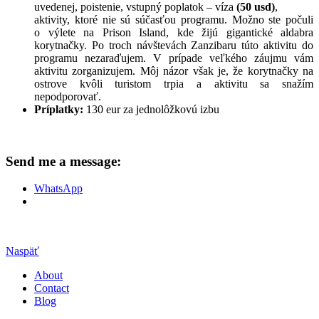
uvedenej, poistenie, vstupný poplatok – víza
(50 usd)
,
aktivity, ktoré nie sú súčasťou programu. Možno ste počuli
o výlete na Prison Island, kde žijú gigantické aldabra
korytnačky. Po troch návštevách Zanzibaru túto aktivitu do
programu nezaraďujem. V prípade veľkého záujmu vám
aktivitu zorganizujem. Môj názor však je, že korytnačky na
ostrove kvôli turistom trpia a aktivitu sa snažím
nepodporovať.
Príplatky:
130 eur za jednolôžkovú izbu
Send me a message:
WhatsApp
Naspäť
About
Contact
Blog