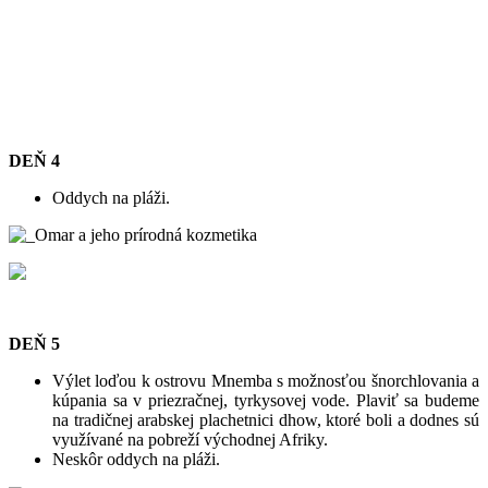
DEŇ 4
Oddych na pláži.
DEŇ 5
Výlet loďou k ostrovu Mnemba s možnosťou šnorchlovania a
kúpania sa v priezračnej, tyrkysovej vode. Plaviť sa budeme
na tradičnej arabskej plachetnici dhow, ktoré boli a dodnes sú
využívané na pobreží východnej Afriky.
Neskôr oddych na pláži.