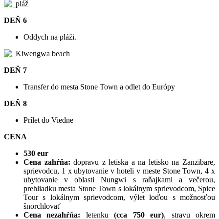
DEŇ 6
Oddych na pláži.
DEŇ 7
Transfer do mesta Stone Town a odlet do Európy
DEŇ 8
Prílet do Viedne
CENA
530 eur
Cena zahŕňa:
dopravu z letiska a na letisko na Zanzibare,
sprievodcu, 1 x ubytovanie v hoteli v meste Stone Town, 4 x
ubytovanie v oblasti Nungwi s raňajkami a večerou,
prehliadku mesta Stone Town s lokálnym sprievodcom, Spice
Tour s lokálnym sprievodcom, výlet loďou s možnosťou
šnorchlovať
Cena nezahŕňa:
letenku
(cca 750 eur)
, stravu okrem