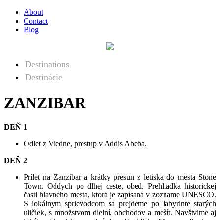
About
Contact
Blog
Destinations
Destinácie
ZANZIBAR
DEŇ 1
Odlet z Viedne, prestup v Addis Abeba.
DEŇ 2
Prílet na Zanzibar a krátky presun z letiska do mesta Stone
Town. Oddych po dlhej ceste, obed. Prehliadka historickej
časti hlavného mesta, ktorá je zapísaná v zozname UNESCO.
S lokálnym sprievodcom sa prejdeme po labyrinte starých
uličiek, s množstvom dielní, obchodov a mešít. Navštvime aj