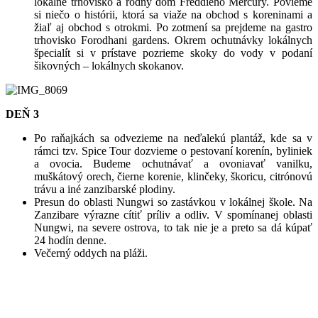
lokálne trhovisko a rodný dom Freddieho Mercury. Povieme
si niečo o histórii, ktorá sa viaže na obchod s koreninami a
žiaľ aj obchod s otrokmi. Po zotmení sa prejdeme na gastro
trhovisko Forodhani gardens. Okrem ochutnávky lokálnych
špecialít si v prístave pozrieme skoky do vody v podaní
šikovných – lokálnych skokanov.
DEŇ 3
Po raňajkách sa odvezieme na neďalekú plantáž, kde sa v
rámci tzv. Spice Tour dozvieme o pestovaní korenín, byliniek
a ovocia. Budeme ochutnávať a ovoniavať vanilku,
muškátový orech, čierne korenie, klinčeky, škoricu, citrónovú
trávu a iné zanzibarské plodiny.
Presun do oblasti Nungwi so zastávkou v lokálnej škole. Na
Zanzibare výrazne cítiť príliv a odliv. V spomínanej oblasti
Nungwi, na severe ostrova, to tak nie je a preto sa dá kúpať
24 hodín denne.
Večerný oddych na pláži.